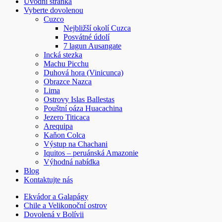
Úvodní stránka
Vyberte dovolenou
Cuzco
Nejbližší okolí Cuzca
Posvátné údolí
7 lagun Ausangate
Incká stezka
Machu Picchu
Duhová hora (Vinicunca)
Obrazce Nazca
Lima
Ostrovy Islas Ballestas
Pouštní oáza Huacachina
Jezero Titicaca
Arequipa
Kaňon Colca
Výstup na Chachani
Iquitos – peruánská Amazonie
Výhodná nabídka
Blog
Kontaktujte nás
Ekvádor a Galapágy
Chile a Velikonoční ostrov
Dovolená v Bolívii