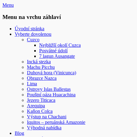
Přejít
Menu
k
obsahu
Menu na vrchu záhlaví
webu
Úvodní stránka
Vyberte dovolenou
Cuzco
Nejbližší okolí Cuzca
Posvátné údolí
7 lagun Ausangate
Incká stezka
Machu Picchu
Duhová hora (Vinicunca)
Obrazce Nazca
Lima
Ostrovy Islas Ballestas
Pouštní oáza Huacachina
Jezero Titicaca
Arequipa
Kaňon Colca
Výstup na Chachani
Iquitos – peruánská Amazonie
Výhodná nabídka
Blog