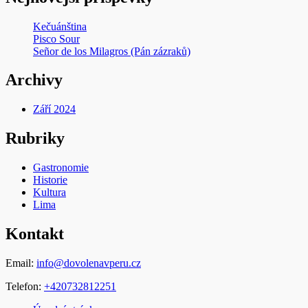
Kečuánština
Pisco Sour
Señor de los Milagros (Pán zázraků)
Archivy
Září 2024
Rubriky
Gastronomie
Historie
Kultura
Lima
Kontakt
Email:
info@dovolenavperu.cz
Telefon:
+420732812251