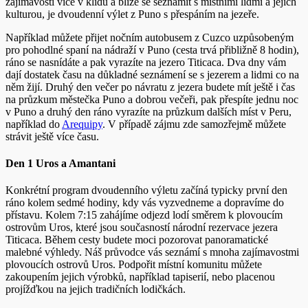
zajímavosti více v klidu a blíže se seznámit s místními lidmi a jejich
kulturou, je dvoudenní výlet z Puno s přespáním na jezeře.
Například můžete přijet nočním autobusem z Cuzco uzpůsobeným
pro pohodlné spaní na nádraží v Puno (cesta trvá přibližně 8 hodin),
ráno se nasnídáte a pak vyrazíte na jezero Titicaca. Dva dny vám
dají dostatek času na důkladné seznámení se s jezerem a lidmi co na
něm žijí. Druhý den večer po návratu z jezera budete mít ještě i čas
na průzkum městečka Puno a dobrou večeři, pak přespíte jednu noc
v Puno a druhý den ráno vyrazíte na průzkum dalších míst v Peru,
například do
Arequipy
. V případě zájmu zde samozřejmě můžete
strávit ještě více času.
Den 1 Uros a Amantani
Konkrétní program dvoudenního výletu začíná typicky první den
ráno kolem sedmé hodiny, kdy vás vyzvedneme a dopravíme do
přístavu. Kolem 7:15 zahájíme odjezd lodí směrem k plovoucím
ostrovům Uros, které jsou současností národní rezervace jezera
Titicaca. Během cesty budete moci pozorovat panoramatické
malebné výhledy. Náš průvodce vás seznámí s mnoha zajímavostmi
plovoucích ostrovů Uros. Podpořit místní komunitu můžete
zakoupením jejich výrobků, například tapiserií, nebo placenou
projížďkou na jejich tradičních lodičkách.