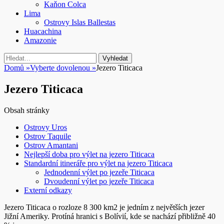
Kaňon Colca
Lima
Ostrovy Islas Ballestas
Huacachina
Amazonie
Vyhledávání
Hledat:
Domů
»
Vyberte dovolenou
»
Jezero Titicaca
Jezero Titicaca
Obsah stránky
Ostrovy Uros
Ostrov Taquile
Ostrov Amantani
Nejlepší doba pro výlet na jezero Titicaca
Standardní itineráře pro výlet na jezero Titicaca
Jednodenní výlet po jezeře Titicaca
Dvoudenní výlet po jezeře Titicaca
Externí odkazy
Jezero Titicaca o rozloze 8 300 km2 je jedním z největších jezer
Jižní Ameriky. Protíná hranici s Bolívií, kde se nachází přibližně 40