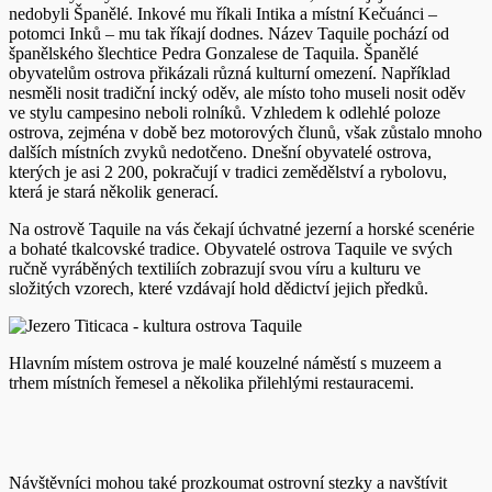
nedobyli Španělé. Inkové mu říkali Intika a místní Kečuánci –
potomci Inků – mu tak říkají dodnes. Název Taquile pochází od
španělského šlechtice Pedra Gonzalese de Taquila. Španělé
obyvatelům ostrova přikázali různá kulturní omezení. Například
nesměli nosit tradiční incký oděv, ale místo toho museli nosit oděv
ve stylu campesino neboli rolníků. Vzhledem k odlehlé poloze
ostrova, zejména v době bez motorových člunů, však zůstalo mnoho
dalších místních zvyků nedotčeno. Dnešní obyvatelé ostrova,
kterých je asi 2 200, pokračují v tradici zemědělství a rybolovu,
která je stará několik generací.
Na ostrově Taquile na vás čekají úchvatné jezerní a horské scenérie
a bohaté tkalcovské tradice. Obyvatelé ostrova Taquile ve svých
ručně vyráběných textiliích zobrazují svou víru a kulturu ve
složitých vzorech, které vzdávají hold dědictví jejich předků.
Hlavním místem ostrova je malé kouzelné náměstí s muzeem a
trhem místních řemesel a několika přilehlými restauracemi.
Návštěvníci mohou také prozkoumat ostrovní stezky a navštívit