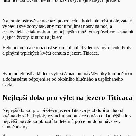
místních ostrovanů, dědiců odkazu svých ajmarských předků.
Na tomto ostrově se nachází pouze jeden hotel, ale místní obyvatelé
vybavili své domy tak, aby mohli přijímat hosty na noc, a
cestovatelé se tak mohou tím nejlepším možným způsobem seznámit
s jejich životy, kuturou a jídlem.
Během dne máte možnost se kochat políčky lemovanými eukalypty
a plnými typických květů cantuta z jezera Titicaca.
Svou odlehlostí a klidem vybízí Amantani návštěvníky k odpočinku
a dočasnému odpojení se od okolního hlučného a uspěchaného
světa.
Nejlepší doba pro výlet na jezero Titicaca
Nejlepší dobou pro návštěvu jezera Titicaca je období sucha od
května do září. Teploty vzduchu budou sice o něco chladnější, ale s
největší pravděpodobností budete mít po celou dobu návštěvy
slunečné dny.