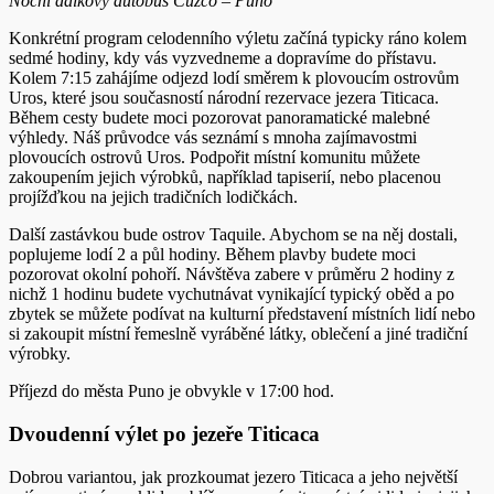
Noční dálkový autobus Cuzco – Puno
Konkrétní program celodenního výletu začíná typicky ráno kolem
sedmé hodiny, kdy vás vyzvedneme a dopravíme do přístavu.
Kolem 7:15 zahájíme odjezd lodí směrem k plovoucím ostrovům
Uros, které jsou současností národní rezervace jezera Titicaca.
Během cesty budete moci pozorovat panoramatické malebné
výhledy. Náš průvodce vás seznámí s mnoha zajímavostmi
plovoucích ostrovů Uros. Podpořit místní komunitu můžete
zakoupením jejich výrobků, například tapiserií, nebo placenou
projížďkou na jejich tradičních lodičkách.
Další zastávkou bude ostrov Taquile. Abychom se na něj dostali,
poplujeme lodí 2 a půl hodiny. Během plavby budete moci
pozorovat okolní pohoří. Návštěva zabere v průměru 2 hodiny z
nichž 1 hodinu budete vychutnávat vynikající typický oběd a po
zbytek se můžete podívat na kulturní představení místních lidí nebo
si zakoupit místní řemeslně vyráběné látky, oblečení a jiné tradiční
výrobky.
Příjezd do města Puno je obvykle v 17:00 hod.
Dvoudenní výlet po jezeře Titicaca
Dobrou variantou, jak prozkoumat jezero Titicaca a jeho největší