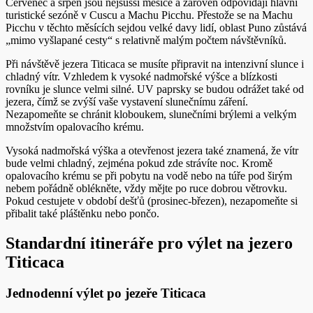
Červenec a srpen jsou nejsušší měsíce a zároveň odpovídají hlavní
turistické sezóně v Cuscu a Machu Picchu. Přestože se na Machu
Picchu v těchto měsících sejdou velké davy lidí, oblast Puno zůstává
„mimo vyšlapané cesty“ s relativně malým počtem návštěvníků.
Při návštěvě jezera Titicaca se musíte připravit na intenzivní slunce i
chladný vítr. Vzhledem k vysoké nadmořské výšce a blízkosti
rovníku je slunce velmi silné. UV paprsky se budou odrážet také od
jezera, čímž se zvýší vaše vystavení slunečnímu záření.
Nezapomeňte se chránit kloboukem, slunečními brýlemi a velkým
množstvím opalovacího krému.
Vysoká nadmořská výška a otevřenost jezera také znamená, že vítr
bude velmi chladný, zejména pokud zde strávíte noc. Kromě
opalovacího krému se při pobytu na vodě nebo na túře pod širým
nebem pořádně oblékněte, vždy mějte po ruce dobrou větrovku.
Pokud cestujete v období dešťů (prosinec-březen), nezapomeňte si
přibalit také pláštěnku nebo pončo.
Standardní itineráře pro výlet na jezero
Titicaca
Jednodenní výlet po jezeře Titicaca