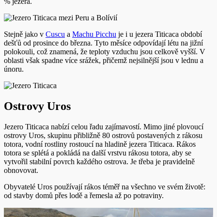
% jezera.
Stejně jako v
Cuscu
a
Machu Picchu
je i u jezera Titicaca období
dešťů od prosince do března. Tyto měsíce odpovídají létu na jižní
polokouli, což znamená, že teploty vzduchu jsou celkově vyšší. V
oblasti však spadne více srážek, přičemž nejsilnější jsou v lednu a
únoru.
Ostrovy Uros
Jezero Titicaca nabízí celou řadu zajímavostí. Mimo jiné plovoucí
ostrovy Uros, skupinu přibližně 80 ostrovů postavených z rákosu
totora, vodní rostliny rostoucí na hladině jezera Titicaca. Rákos
totora se splétá a pokládá na další vrstvu rákosu totora, aby se
vytvořil stabilní povrch každého ostrova. Je třeba je pravidelně
obnovovat.
Obyvatelé Uros používají rákos téměř na všechno ve svém životě:
od stavby domů přes lodě a řemesla až po potraviny.