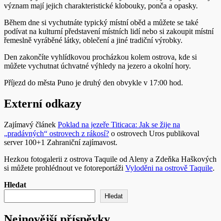
význam mají jejich charakteristické klobouky, ponča a opasky.
Během dne si vychutnáte typický místní oběd a můžete se také
podívat na kulturní představení místních lidí nebo si zakoupit místní
řemeslně vyráběné látky, oblečení a jiné tradiční výrobky.
Den zakončíte vyhlídkovou procházkou kolem ostrova, kde si
můžete vychutnat úchvatné výhledy na jezero a okolní hory.
Příjezd do města Puno je druhý den obvykle v 17:00 hod.
Externí odkazy
Zajímavý článek
Poklad na jezeře Titicaca: Jak se žije na
„pradávných“ ostrovech z rákosí?
o ostrovech Uros publikoval
server 100+1 Zahraniční zajímavost.
Hezkou fotogalerii z ostrova Taquile od Aleny a Zdeňka Haškových
si můžete prohlédnout ve fotoreportáži
Vyloděni na ostrově Taquile
.
Hledat
Hledat
Nejnovější příspěvky