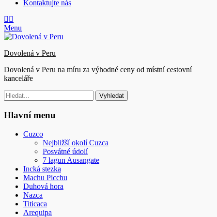
Kontaktujte nás
E-
Telefon
mail
Menu
Dovolená v Peru
Dovolená v Peru na míru za výhodné ceny od místní cestovní
kanceláře
Hledat:
Hlavní menu
Cuzco
Nejbližší okolí Cuzca
Posvátné údolí
7 lagun Ausangate
Incká stezka
Machu Picchu
Duhová hora
Nazca
Titicaca
Arequipa