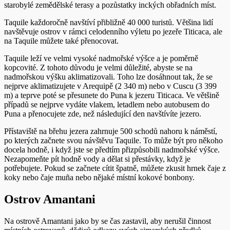
starobylé zemědělské terasy a pozůstatky inckých obřadních míst.
Taquile každoročně navštíví přibližně 40 000 turistů. Většina lidí
navštěvuje ostrov v rámci celodenního výletu po jezeře Titicaca, ale
na Taquile můžete také přenocovat.
Taquile leží ve velmi vysoké nadmořské výšce a je poměrně
kopcovité. Z tohoto důvodu je velmi důležité, abyste se na
nadmořskou výšku aklimatizovali. Toho lze dosáhnout tak, že se
nejprve aklimatizujete v Arequipě (2 340 m) nebo v Cuscu (3 399
m) a teprve poté se přesunete do Puna k jezeru Titicaca. Ve většině
případů se nejprve vydáte vlakem, letadlem nebo autobusem do
Puna a přenocujete zde, než následující den navštívíte jezero.
Přístaviště na břehu jezera zahrnuje 500 schodů nahoru k náměstí,
po kterých začnete svou návštěvu Taquile. To může být pro někoho
docela hodně, i když jste se předtím přizpůsobili nadmořské výšce.
Nezapomeňte pít hodně vody a dělat si přestávky, když je
potřebujete. Pokud se začnete cítit špatně, můžete zkusit hrnek čaje z
koky nebo čaje muña nebo nějaké místní kokové bonbony.
Ostrov Amantani
Na ostrově Amantani jako by se čas zastavil, aby nerušil činnost