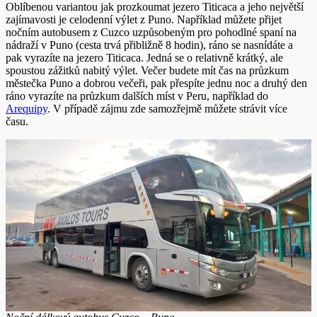
Oblíbenou variantou jak prozkoumat jezero Titicaca a jeho největší
zajímavosti je celodenní výlet z Puno. Například můžete přijet
nočním autobusem z Cuzco uzpůsobeným pro pohodlné spaní na
nádraží v Puno (cesta trvá přibližně 8 hodin), ráno se nasnídáte a
pak vyrazíte na jezero Titicaca. Jedná se o relativně krátký, ale
spoustou zážitků nabitý výlet. Večer budete mít čas na průzkum
městečka Puno a dobrou večeři, pak přespíte jednu noc a druhý den
ráno vyrazíte na průzkum dalších míst v Peru, například do
Arequipy
. V případě zájmu zde samozřejmě můžete strávit více
času.