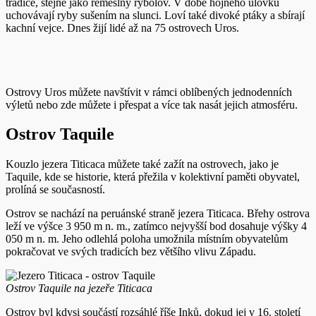
tradice, stejně jako řemeslný rybolov. V době hojného úlovku
uchovávají ryby sušením na slunci. Loví také divoké ptáky a sbírají
kachní vejce. Dnes žijí lidé až na 75 ostrovech Uros.
Ostrovy Uros můžete navštívit v rámci oblíbených jednodenních
výletů nebo zde můžete i přespat a více tak nasát jejich atmosféru.
Ostrov Taquile
Kouzlo jezera Titicaca můžete také zažít na ostrovech, jako je
Taquile, kde se historie, která přežila v kolektivní paměti obyvatel,
prolíná se současností.
Ostrov se nachází na peruánské straně jezera Titicaca. Břehy ostrova
leží ve výšce 3 950 m n. m., zatímco nejvyšší bod dosahuje výšky 4
050 m n. m. Jeho odlehlá poloha umožnila místním obyvatelům
pokračovat ve svých tradicích bez většího vlivu Západu.
Ostrov Taquile na jezeře Titicaca
Ostrov byl kdysi součástí rozsáhlé říše Inků, dokud jej v 16. století