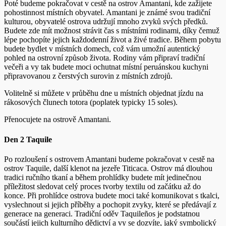
Poté budeme pokračovat v cestě na ostrov Amantani, kde zažijete
pohostinnost místních obyvatel. Amantani je známé svou tradiční
kulturou, obyvatelé ostrova udržují mnoho zvyků svých předků.
Budete zde mít možnost strávit čas s místními rodinami, díky čemuž
lépe pochopíte jejich každodenní život a živé tradice. Během pobytu
budete bydlet v místních domech, což vám umožní autentický
pohled na ostrovní způsob života. Rodiny vám připraví tradiční
večeři a vy tak budete moci ochutnat místní peruánskou kuchyni
připravovanou z čerstvých surovin z místních zdrojů.
Volitelně si můžete v průběhu dne u místních objednat jízdu na
rákosových člunech totora (poplatek typicky 15 soles).
Přenocujete na ostrově Amantani.
Den 2 Taquile
Po rozloušení s ostrovem Amantani budeme pokračovat v cestě na
ostrov Taquile, další klenot na jezeře Titicaca. Ostrov má dlouhou
tradici ručního tkaní a během prohlídky budete mít jedinečnou
příležitost sledovat celý proces tvorby textilu od začátku až do
konce. Při prohlídce ostrova budete moci také komunikovat s tkalci,
vyslechnout si jejich příběhy a pochopit zvyky, které se předávají z
generace na generaci. Tradiční oděv Taquileños je podstatnou
součástí jejich kulturního dědictví a vy se dozvíte, jaký symbolický