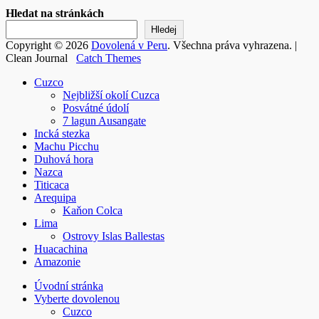
Hledat na stránkách
Hledej
Copyright © 2026
Dovolená v Peru
. Všechna práva vyhrazena. |
Clean Journal
Catch Themes
Rolovat
Cuzco
nahoru
Nejbližší okolí Cuzca
Posvátné údolí
7 lagun Ausangate
Incká stezka
Machu Picchu
Duhová hora
Nazca
Titicaca
Arequipa
Kaňon Colca
Lima
Ostrovy Islas Ballestas
Huacachina
Amazonie
Úvodní stránka
Vyberte dovolenou
Cuzco